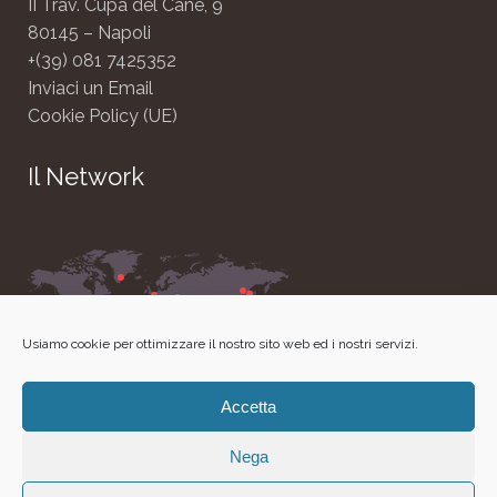
II Trav. Cupa del Cane, 9
80145 – Napoli
+(39) 081 7425352
Inviaci un Email
Cookie Policy (UE)
Il Network
Usiamo cookie per ottimizzare il nostro sito web ed i nostri servizi.
Accetta
Nega