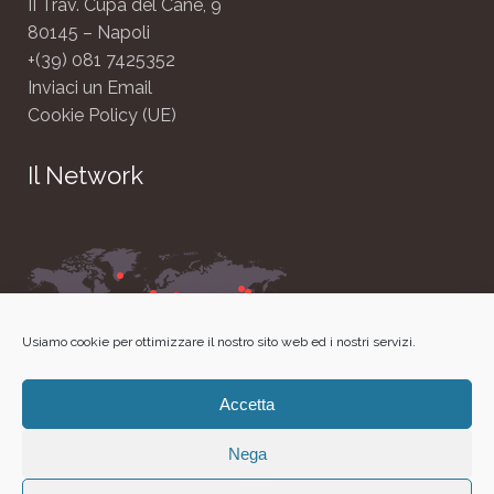
II Trav. Cupa del Cane, 9
80145 – Napoli
+(39) 081 7425352
Inviaci un Email
Cookie Policy (UE)
Il Network
Usiamo cookie per ottimizzare il nostro sito web ed i nostri servizi.
Accetta
Nega